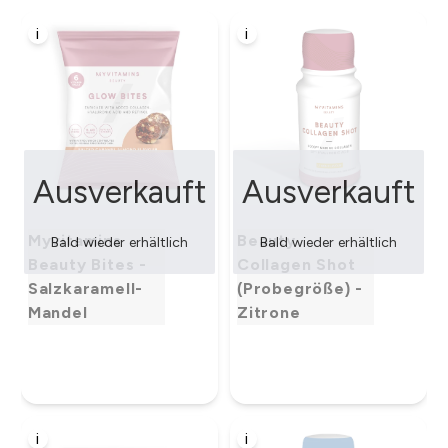
i
i
Ausverkauft
Ausverkauft
Myvitamins
Beauty
Bald wieder erhältlich
Bald wieder erhältlich
Beauty Bites -
Collagen Shot
Salzkaramell-
(Probegröße) -
Mandel
Zitrone
i
i