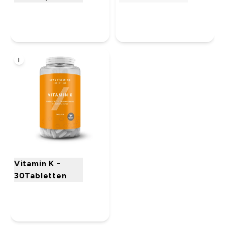
i
Vitamin K -
30Tabletten