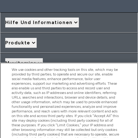
Hilfe Und Informationen
Produkte
Myvitamins
We use cookies and other tracking tools on this site, which may be
provided by third parties, to operate and secure our site, enable
social media features, enhance performance, tailor user
Angebote & Rabatte
experiences, support our marketing and advertising efforts. These
also enable us and third parties to access and record user and
activity data, such as IP addresses and online identifiers, referring
URLs, searches and interactions, browser and device details, and
other usage information, which may be used to provide enhanced
2026 THG Nutrition Limited (FRN: 1022962), trading as
functionality and personalized experiences, analyze and improve
MyVitamins.com is an Introducer Appointed Representative of
performance, and reach users with more relevant content and ads
Frasers Group Financial Services Limited (FRN: 311908) who are
on this site and across third party sites. If you click “Accept All” this
site may deploy cookies (including third party cookies) for all of
authorised and regulated by the Financial Conduct Authority as
these purposes. If you click “Limit Cookies,” your IP address and
a lender. Frasers Plus is a credit product provided by Frasers
other browsing information may still be collected but only cookies
Group Financial Services Limited (FRN: 311908) and is subject
(including third party cookies) that are necessary to operate, secure
to your financial circumstances. For regulated payment