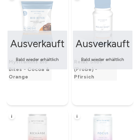
Ausverkauft
Ausverkauft
Bald wieder erhältlich
Bald wieder erhältlich
Myvitamins Bio
Relax Shot
Bites - Cocoa &
(Probe) -
Orange
Pfirsich
i
i