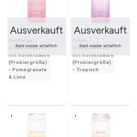
Ausverkauft
Ausverkauft
Recharge -
Fokus -
Bald wieder erhältlich
Bald wieder erhältlich
Vitaminwasser
Vitaminwasser
mit Kohlensäure
mit Kohlensäure
(Probiergröße)
(Probiergröße)
- Pomegranate
- Tropisch
& Lime
i
i