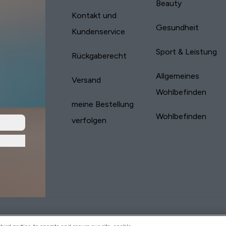
Beauty
Kontakt und
Gesundheit
Kundenservice
Sport & Leistung
Rückgaberecht
Allgemeines
Versand
Wohlbefinden
meine Bestellung
Wohlbefinden
verfolgen
yVitamins.com is an Introducer Appointed
Pay with