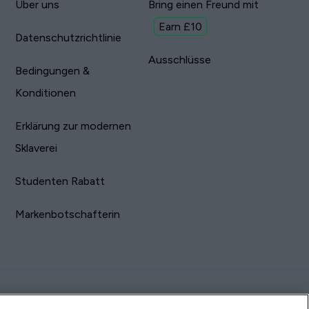
Über uns
Bring einen Freund mit
Earn £10
Datenschutzrichtlinie
Ausschlüsse
Bedingungen &
Konditionen
Erklärung zur modernen
Sklaverei
Studenten Rabatt
Markenbotschafterin