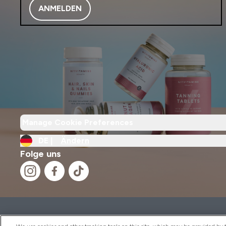
ANMELDEN
Manage Cookie Preferences
DE |
Ändern
Folge uns
2026 THG Nutrition Limited (FRN: 1022962), trading as M