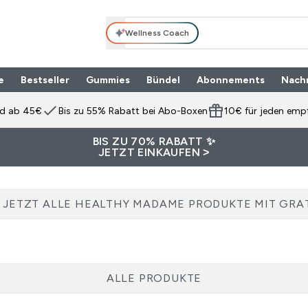
Wellness Coach
e
Bestseller
Gummies
Bündel
Abonnements
Nach
Enter Produktpalette submenu
⌄
nd ab 45€
Bis zu 55% Rabatt bei Abo-Boxen
10€ für jeden emp
BIS ZU 70% RABATT ✨
JETZT EINKAUFEN >
 JETZT ALLE HEALTHY MADAME PRODUKTE MIT GRA
ALLE PRODUKTE