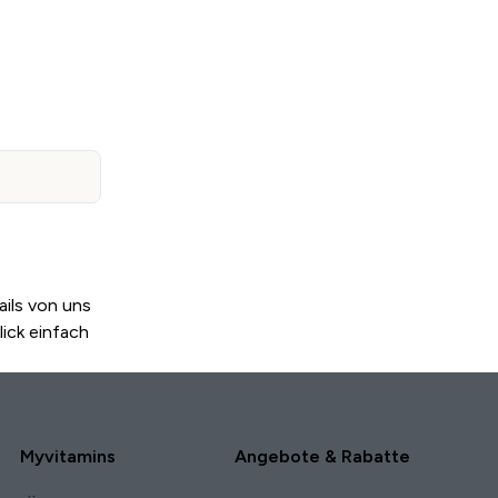
ils von uns
ick einfach
Myvitamins
Angebote & Rabatte