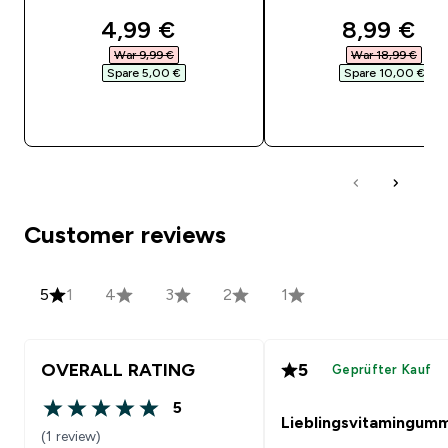
discounted price
discounte
4,99 €‎
8,99 €‎
War 9,99 €‎
War 18,99 €‎
Spare 5,00 €‎
Spare 10,00 €‎
SOFORTKAUF
SOFORTKAUF
Customer reviews
5
1
4
3
2
1
OVERALL RATING
5
Geprüfter Kauf
5
5 out of 5 stars
Lieblingsvitamingum
(1 review)