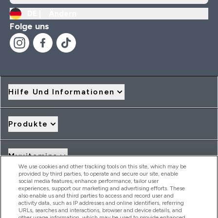
DE |
Ändern
Folge uns
Hilfe Und Informationen
Produkte
Myvitamins
We use cookies and other tracking tools on this site, which may be
provided by third parties, to operate and secure our site, enable
social media features, enhance performance, tailor user
Angebote & Rabatte
experiences, support our marketing and advertising efforts. These
also enable us and third parties to access and record user and
activity data, such as IP addresses and online identifiers, referring
URLs, searches and interactions, browser and device details, and
other usage information, which may be used to provide enhanced