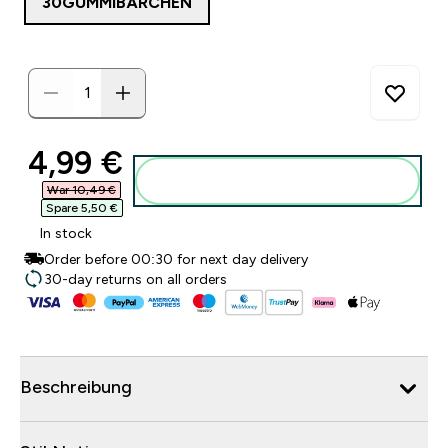
30GUMMIBÄRCHEN
discounted price
4,99 €‎
Zum Warenkorb hinzufügen
War 10,49 €‎
Spare 5,50 €‎
In stock
Order before 00:30 for next day delivery
30-day returns on all orders
Beschreibung