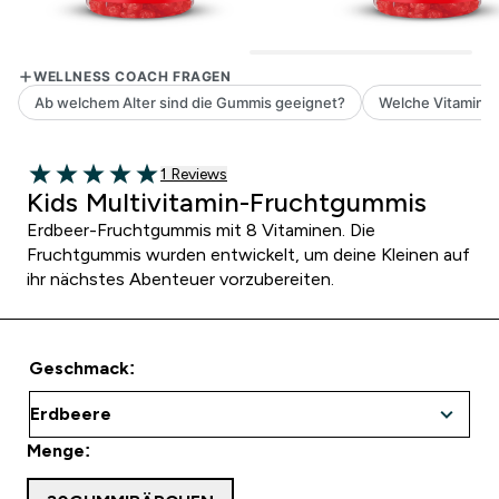
1 customer reviews
1 Reviews
5 out of 5 stars
Kids Multivitamin-Fruchtgummis
Erdbeer-Fruchtgummis mit 8 Vitaminen. Die
Fruchtgummis wurden entwickelt, um deine Kleinen auf
ihr nächstes Abenteuer vorzubereiten.
Geschmack:
Menge: