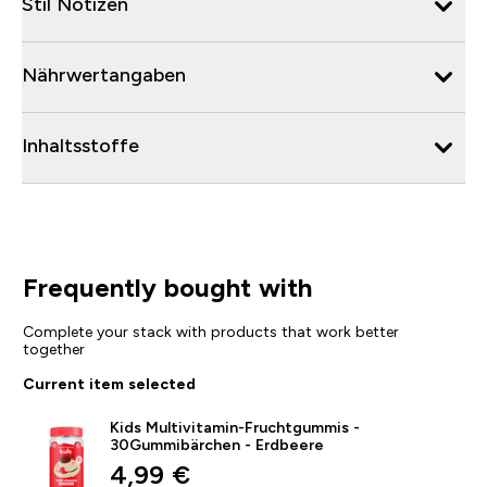
Stil Notizen
Nährwertangaben
Inhaltsstoffe
Frequently bought with
Complete your stack with products that work better
together
Current item selected
Kids Multivitamin-Fruchtgummis -
30Gummibärchen - Erdbeere
discounted price
4,99 €‎