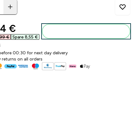
ounted price
4 €‎
Zum Warenkorb hinzufügen
99 €‎
Spare 8,55 €‎
k
before 00:30 for next day delivery
 returns on all orders