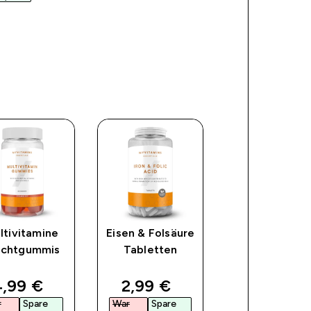
ltivitamine
Eisen & Folsäure
Beauty
uchtgummis
Tabletten
Bestsellers
Bündel
ce
iscounted price
discounted price
discount
,99 €‎
2,99 €‎
18,99 €‎
r
Spare
War
Spare
War
Spare