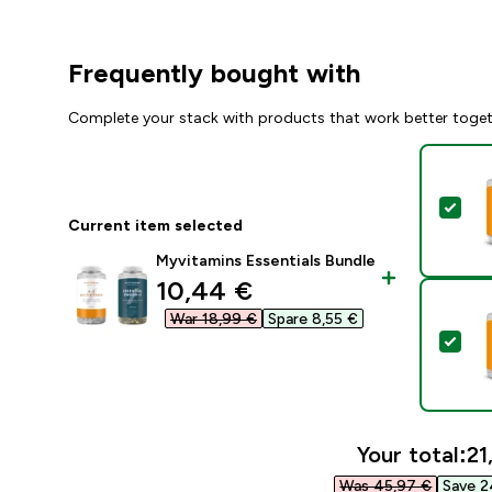
Frequently bought with
Complete your stack with products that work better toge
Sel
Current item selected
Myvitamins Essentials Bundle
discounted price
10,44 €‎
War 18,99 €‎
Spare 8,55 €‎
Sel
Your total:
21
Was 45,97 €‎
Save 2