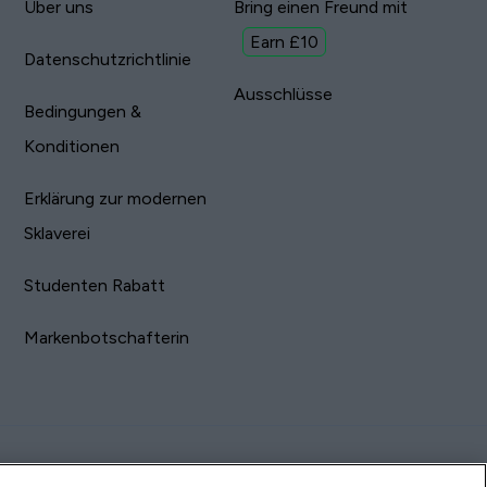
Über uns
Bring einen Freund mit
Earn £10
Datenschutzrichtlinie
Ausschlüsse
Bedingungen &
Konditionen
Erklärung zur modernen
Sklaverei
Studenten Rabatt
Markenbotschafterin