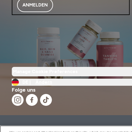
ANMELDEN
Manage Cookie Preferences
DE |
Ändern
Folge uns
2026 THG Nutrition Limited (FRN: 1022962), trading as M