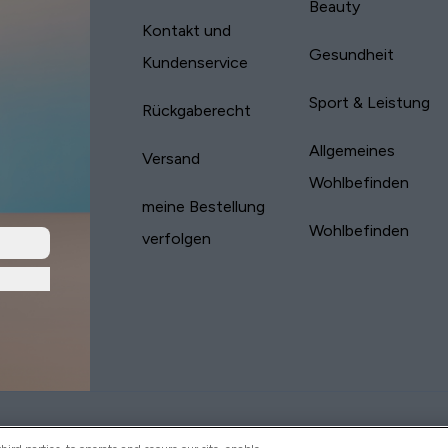
Beauty
Kontakt und
Gesundheit
Kundenservice
Sport & Leistung
Rückgaberecht
Allgemeines
Versand
Wohlbefinden
meine Bestellung
Wohlbefinden
verfolgen
yVitamins.com is an Introducer Appointed
Pay with