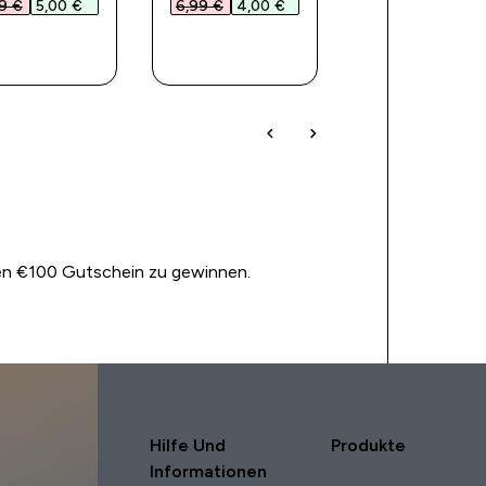
9 €‎
5,00 €‎
6,99 €‎
4,00 €‎
37,99 €‎
19,00 
FORTKAUF
SOFORTKAUF
SOFORTKAU
nen €100 Gutschein zu gewinnen.
Hilfe Und
Produkte
Informationen