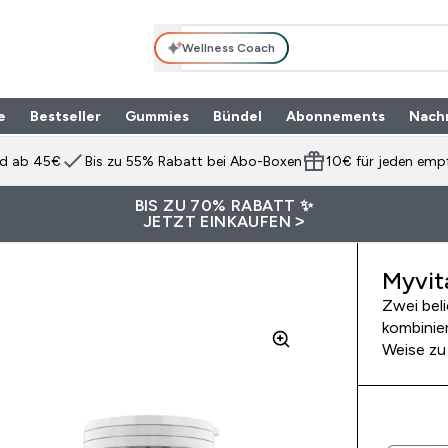
Wellness Coach
e
Bestseller
Gummies
Bündel
Abonnements
Nach
Enter Produktpalette submenu
⌄
nd ab 45€
Bis zu 55% Rabatt bei Abo-Boxen
10€ für jeden emp
BIS ZU 70% RABATT ✨
JETZT EINKAUFEN >
Myvit
Zwei beli
kombinie
Weise zu