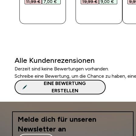
€‎
11,99 €‎
7,00 €‎
19,99 €‎
9,00 €‎
9,9
F
SOFORTKAUF
SOFORTKAUF
SO
Alle Kundenrezensionen
Derzeit sind keine Bewertungen vorhanden.
Schreibe eine Bewertung, um die Chance zu haben, ei
EINE BEWERTUNG
ERSTELLEN
Melde dich für unseren
Newsletter an