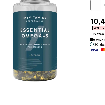
disc
10,4
War 18,
In stoc
Order 
30-day