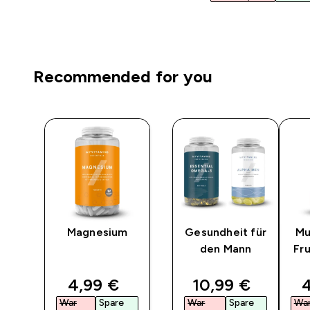
Recommended for you
i
Magnesium
Gesundheit für
Mu
den Mann
Fr
ed price
discounted price
discounted pri
d
4,99 €‎
10,99 €‎
4
War
Spare
War
Spare
Wa