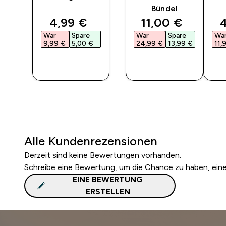
Bündel
ted price
discounted price
discounted pri
d
4,99 €‎
11,00 €‎
4
War
Spare
War
Spare
Wa
9,99 €‎
5,00 €‎
24,99 €‎
13,99 €‎
11,
F
SOFORTKAUF
SOFORTKAUF
SO
Alle Kundenrezensionen
Derzeit sind keine Bewertungen vorhanden.
Schreibe eine Bewertung, um die Chance zu haben, ei
EINE BEWERTUNG
ERSTELLEN