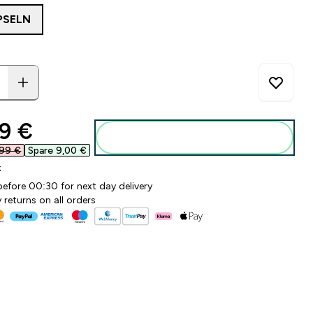
PSELN
ounted price
9 €‎
Zum Warenkorb hinzufügen
99 €‎
Spare 9,00 €‎
k
before 00:30 for next day delivery
 returns on all orders