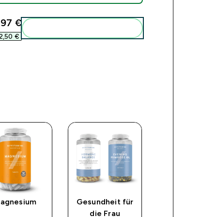
,97 €‎
Add these to your routine
2,50 €‎
agnesium
Gesundheit für
Apfelessig
die Frau
Fruchtgumm