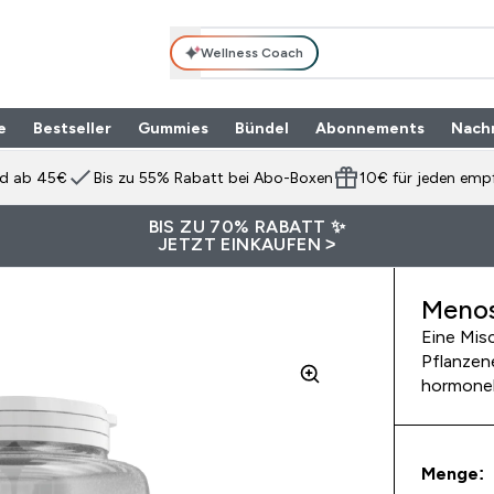
Wellness Coach
e
Bestseller
Gummies
Bündel
Abonnements
Nach
Enter Produktpalette submenu
⌄
nd ab 45€
Bis zu 55% Rabatt bei Abo-Boxen
10€ für jeden emp
BIS ZU 70% RABATT ✨
JETZT EINKAUFEN >
Menos
Eine Mis
Pflanzen
hormonel
Menge: