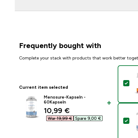
Frequently bought with
Complete your stack with products that work better toge
Sel
Current item selected
Menosure-Kapseln -
60Kapseln
discounted price
10,99 €‎
War 19,99 €‎
Spare 9,00 €‎
Sel