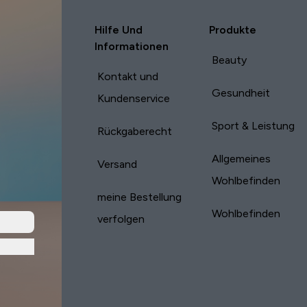
Hilfe Und
Produkte
Informationen
Beauty
Kontakt und
Gesundheit
Kundenservice
Sport & Leistung
Rückgaberecht
Allgemeines
Versand
Wohlbefinden
meine Bestellung
Wohlbefinden
verfolgen