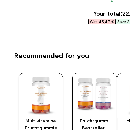
Your total:
22
Was 45,47 €‎
Save 2
Recommended for you
Multivitamine
Fruchtgummi
M
Fruchtgummis
Bestseller-