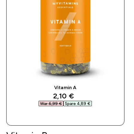
Vitamin A
discounted price
2,10 €‎
War 6,99 €‎
Spare 4,89 €‎
SOFORTKAUF