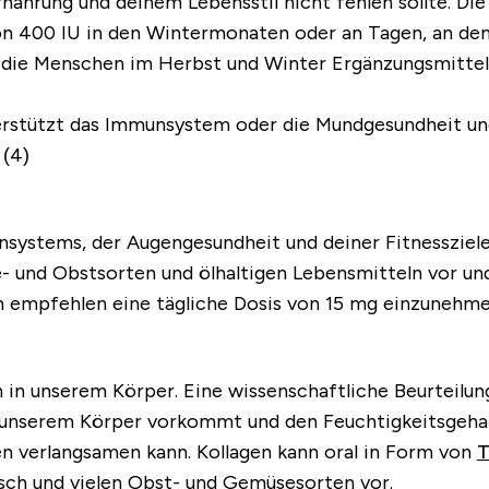
rnährung und deinem Lebensstil nicht fehlen sollte. Di
von 400 IU in den Wintermonaten oder an Tagen, an de
s die Menschen im Herbst und Winter Ergänzungsmittel
terstützt das Immunsystem oder die Mundgesundheit und
 (4)
unsystems, der Augengesundheit und deiner Fitnessziele
- und Obstsorten und ölhaltigen Lebensmitteln vor und
mpfehlen eine tägliche Dosis von 15 mg einzunehmen,
n unserem Körper. Eine wissenschaftliche Beurteilung
 in unserem Körper vorkommt und den
Feuchtigkeitsgeha
ten verlangsamen
kann. Kollagen kann oral in Form von
T
sch und vielen Obst- und Gemüsesorten vor.