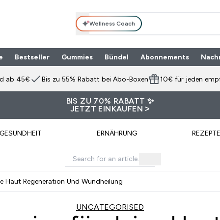
Wellness Coach
e
Bestseller
Gummies
Bündel
Abonnements
Nach
Enter Produktpalette submenu
⌄
nd ab 45€
Bis zu 55% Rabatt bei Abo-Boxen
10€ für jeden emp
BIS ZU 70% RABATT ✨
JETZT EINKAUFEN >
GESUNDHEIT
ERNÄHRUNG
REZEPT
ine Haut Regeneration Und Wundheilung
UNCATEGORISED