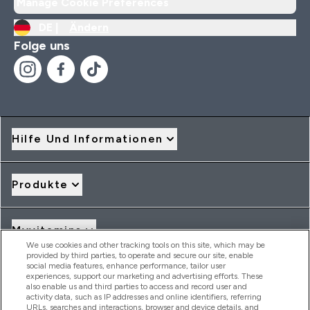
Manage Cookie Preferences
DE |
Ändern
Folge uns
Hilfe Und Informationen
Produkte
Myvitamins
We use cookies and other tracking tools on this site, which may be
provided by third parties, to operate and secure our site, enable
social media features, enhance performance, tailor user
Angebote & Rabatte
experiences, support our marketing and advertising efforts. These
also enable us and third parties to access and record user and
activity data, such as IP addresses and online identifiers, referring
URLs, searches and interactions, browser and device details, and