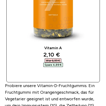
Vitamin A
discounted price
2,10 €‎
War 6,99 €‎
Spare 4,89 €‎
SOFORTKAUF
Probiere unsere
Vitamin-D-Fruchtgummis
. Ein
Fruchtgummi mit Orangengeschmack, das für
Vegetarier geeignet ist und entworfen wurde,
um dein Immunsystem (10), die Zellteilung (11)