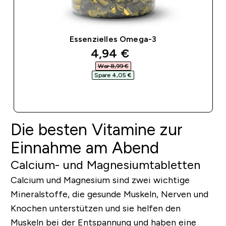
Essenzielles Omega-3
discounted price
4,94 €‎
War 8,99 €‎
Spare 4,05 €‎
SOFORTKAUF
Die besten Vitamine zur
Einnahme am Abend
Calcium- und Magnesiumtabletten
Calcium und Magnesium sind zwei wichtige
Mineralstoffe, die gesunde Muskeln, Nerven und
Knochen unterstützen und sie helfen den
Muskeln bei der Entspannung und haben eine