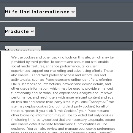
Hilfe Und Informationen
Produkte
Myvitamins
We use cookies and other tracking tools on this site, which may be
provided by third parties, to operate and secure our site, enable
social media features, enhance performance, tailor user
Angebote & Rabatte
experiences, support our marketing and advertising efforts. These
also enable us and third parties to access and record user and
activity data, such as IP addresses and online identifiers, referring
URLs, searches and interactions, browser and device details, and
other usage information, which may be used to provide enhanced
2026 THG Nutrition Limited (FRN: 1022962), trading as
functionality and personalized experiences, analyze and improve
MyVitamins.com is an Introducer Appointed Representative of
performance, and reach users with more relevant content and ads
Frasers Group Financial Services Limited (FRN: 311908) who are
on this site and across third party sites. If you click “Accept All” this
site may deploy cookies (including third party cookies) for all of
authorised and regulated by the Financial Conduct Authority as
these purposes. If you click “Limit Cookies,” your IP address and
a lender. Frasers Plus is a credit product provided by Frasers
other browsing information may still be collected but only cookies
Group Financial Services Limited (FRN: 311908) and is subject
(including third party cookies) that are necessary to operate, secure
to your financial circumstances. For regulated payment
and enable default website features and functionalities will be
services, Frasers Group Financial Services Limited is a payment
deployed. You can also review and manage your cookie preferences
agent of Transact Payments Limited, a company authorised